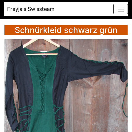
Freyja's Swissteam
Schnürkleid schwarz grün