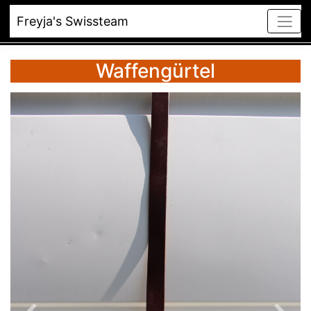
Freyja's Swissteam
Waffengürtel